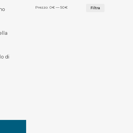
Prezzo
Prezzo
Prezzo:
0€
—
50€
Filtra
ho
Min
Max
ella
o di