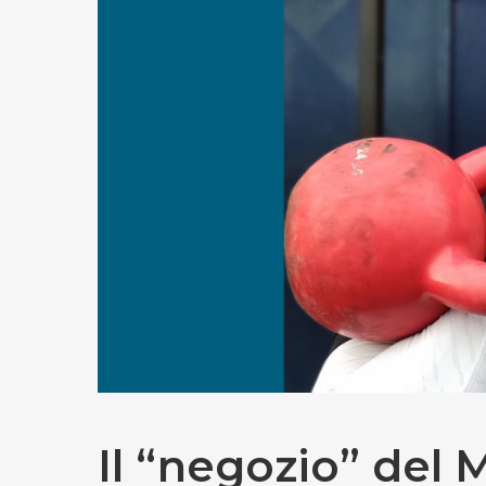
Premi invio per cercare o ESC per uscire
Il “negozio” del