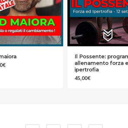
maiora
Il Possente: progr
allenamento forza 
00
€
ipertrofia
45,00
€