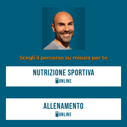
Scegli il percorso su misura per te
Nutrizione Sportiva
🖥️online
Allenamento
🖥️online