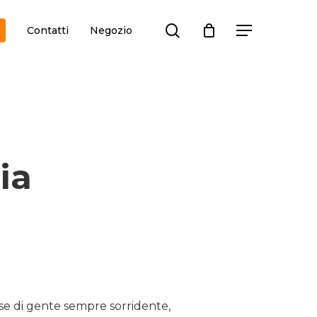
search
Contatti
Negozio
Menu
ia
aese di gente sempre sorridente,