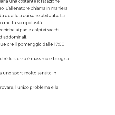
saria una costante idratazione.
pao. L’allenatore chiama in maniera
da quello a cui sono abituato. La
on molta scrupolosità.
cniche ai pao e colpi ai sacchi.
ed addominali.
due ore il pomeriggio dalle 17:00
oiché lo sforzo è massimo e bisogna
ia uno sport molto sentito in
provare, l’unico problema è la