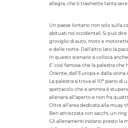
allegra, che ti trasmette tanta sere
Un paese lontano non solo sulla car
abituati noi occidentali. Si può dir
groviglio di auto, moto e motorette
e delle notte. Dall’altro lato la pac
In questo scenario si colloca anche 
Premi invio per cercare o ESC per uscire
E’ così famosa che la palestra che 
Oriente, dall’Europa e dalla vicina A
La palestra si trova al 10° piano di
spettacolo che si ammira è stupendo:
allenarsi all’aperto e non fra quat
Oltre all’area dedicata alla muay th
Ben attrezzata con sacchi, un ring
Gli allenamenti iniziano presto la m