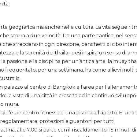
nità.
ta geografica ma anche nella cultura. La vita segue ritmi
e che scorra a due velocità. Da una parte caotica, nel sens
 che sfrecciano in ogni direzione, banchetti di cibo intent
atezza e la serenità dei thailandesi inspira un senso di arm
la passione e la disciplina per un’antica arte: la muay thai
ho frequentato, per una settimana, ha come allievi molti 
ustralia.
 un palazzo al centro di Bangkok e l’area per l’allenamento
 la vista di una città in crescita ed in continuo sviluppo
tro mura.
ai c’è un centro fitness ed una piscina all’aperto. E’ una
 regolamentare, protezioni e guantoni per tutti.
attina, alle 7:00 si parte con il riscaldamento: 15 minuti 