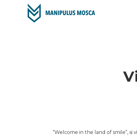
Skip
to
main
content
V
“Welcome in the land of smile”, si v