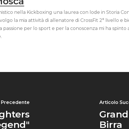
Mosca
istico nella Kickboxing una laurea con lode in Storia C
lgo la mia attività di allenatore di CrossFit 2° livello e b
ia passione per lo sport e per la conoscenza mi ha spinto
.
o Precedente
Articolo Su
ghters
Grandi
egend"
Birra