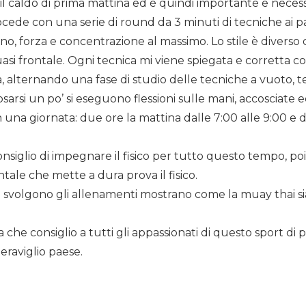
à il caldo di prima mattina ed è quindi importante e neces
procede con una serie di round da 3 minuti di tecniche ai 
no, forza e concentrazione al massimo. Lo stile è diverso 
uasi frontale. Ogni tecnica mi viene spiegata e corretta c
a, alternando una fase di studio delle tecniche a vuoto, te
osarsi un po’ si eseguono flessioni sulle mani, accosciate 
n una giornata: due ore la mattina dalle 7:00 alle 9:00 e 
consiglio di impegnare il fisico per tutto questo tempo, p
tale che mette a dura prova il fisico.
 si svolgono gli allenamenti mostrano come la muay thai s
che consiglio a tutti gli appassionati di questo sport di 
eraviglio paese.