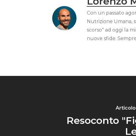
Lorenzo 
Con un passato agon
Nutrizione Umana, svo
scorso" ad oggi la m
nuove sfide. Sempre
Articol
Resoconto "Fi
L