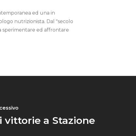
ontemporanea ed una in
iologo nutrizionista. Dal "secolo
 a sperimentare ed affrontare
ccessivo
 vittorie a Stazione