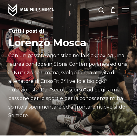
Skip
Men
to
search
main
content
Tutti i post di
Lorenzo Mosca
Con un passato agonistico nella Kickboxing una
laurea con lode in Storia Contemporanea ed una
in Nutrizione Umana, svolgo la mia attività di
allenatore di CrossFit 2° livello e biologo
nutrizionista. Dal "secolo scorso" ad oggi la mia
passione per lo sport e per la conoscenza mi ha
spinto a sperimentare ed affrontare nuove sfide.
Sempre.