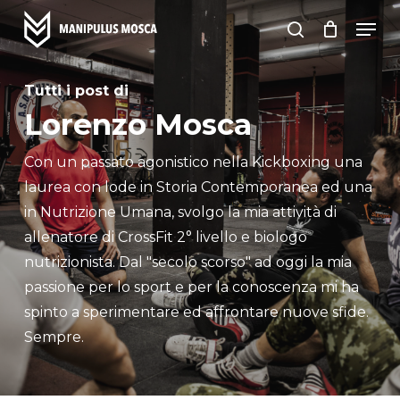
Skip
Men
to
search
main
content
Tutti i post di
Lorenzo Mosca
Con un passato agonistico nella Kickboxing una
laurea con lode in Storia Contemporanea ed una
in Nutrizione Umana, svolgo la mia attività di
allenatore di CrossFit 2° livello e biologo
nutrizionista. Dal "secolo scorso" ad oggi la mia
passione per lo sport e per la conoscenza mi ha
spinto a sperimentare ed affrontare nuove sfide.
Sempre.