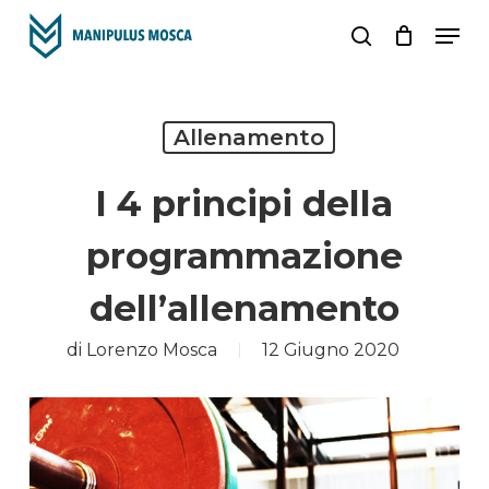
Skip
Men
to
search
main
content
Allenamento
I 4 principi della
programmazione
dell’allenamento
di
Lorenzo Mosca
12 Giugno 2020