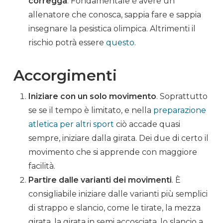
corregga
. Fondamentale è avere un
allenatore
che conosca, sappia fare e sappia
insegnare la
pesistica
olimpica
. Altrimenti il
rischio potrà essere
questo
.
Accorgimenti
Iniziare con un solo movimento
. Soprattutto
se se il tempo è limitato, e nella
preparazione
atletica per altri sport
ciò accade quasi
sempre, iniziare dalla girata. Dei due di certo il
movimento che si apprende con maggiore
facilità.
Partire dalle varianti dei movimenti
. È
consigliabile iniziare dalle varianti più semplici
di
strappo
e
slancio
, come le tirate, la mezza
girata, la girata in semi accosciata, lo
slancio
a