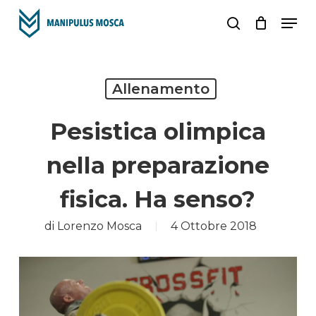
Skip
Men
to
search
main
content
Allenamento
Pesistica olimpica
nella preparazione
fisica. Ha senso?
di
Lorenzo Mosca
4 Ottobre 2018