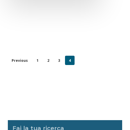
Previous
1
2
3
4
Fai la tua ricerca